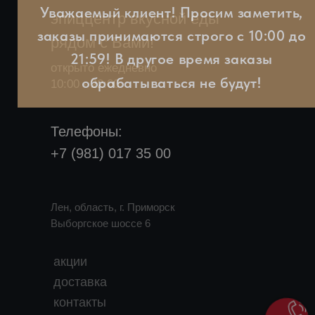
Уважаемый клиент! Просим заметить,
эпиццентр вкусной еды
заказы принимаются строго с 10:00 до
рядом с Вами!
21:59! В другое время заказы
открыто ежедневно
обрабатываться не будут!
10:00 - 22:00
Телефоны:
+7 (981) 017 35 00
Лен, область, г. Приморск
Выборгское шоссе 6
акции
доставка
контакты