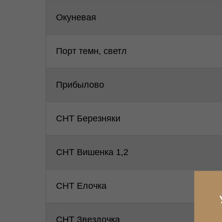
Окуневая
Порт темн, светл
Прибылово
СНТ Березняки
СНТ Вишенка 1,2
СНТ Елочка
СНТ Звездочка