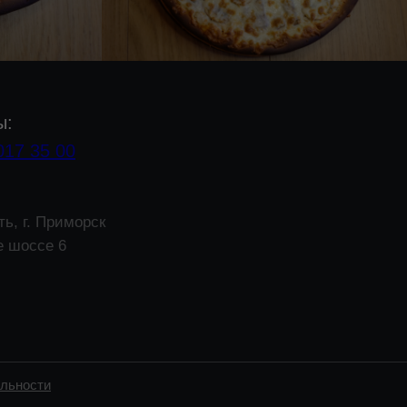
ы:
017 35 00
ть, г. Приморск
е шоссе 6
льности