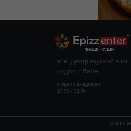
эпиццентр вкусной еды
рядом с Вами!
открыто ежедневно
10:00 - 22:00
© 2010 -2