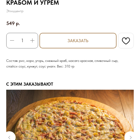
КРАБОМ И УГРЕМ
Эпиццентр
549
р.
ЗАКАЗАТЬ
Состав: рис, нори, угорь, снежный краб, масаго красная, сливочный сыр,
спайси соус, кунжут, соус унаги. Вес: 310 гр
С ЭТИМ ЗАКАЗЫВАЮТ