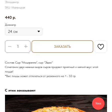
Эпиццентр
SKU:
Маленькая
440
р.
Диаметр
ЗАКАЗАТЬ
Состав: Сыр "Моцарелла", сыр "Эдам"
Сочетании двух нежных видов сыров придают приятный и мягкий вкус этой
пицце!
*Вес пиццы может отличаться от указанного на +- 50 гр.
С этим заказывают
New