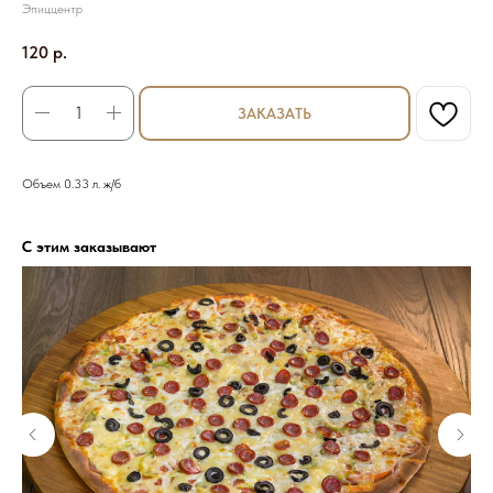
Эпиццентр
120
р.
ЗАКАЗАТЬ
Объем 0.33 л. ж/б
С этим заказывают