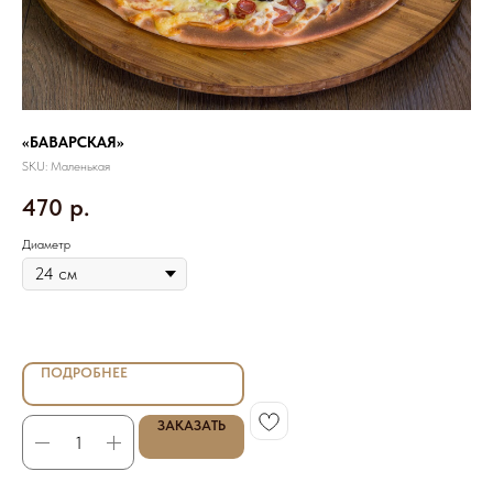
«БАВАРСКАЯ»
«В
SKU:
Маленькая
SKU
470
р.
4
Диаметр
Диа
ПОДРОБНЕЕ
ЗАКАЗАТЬ